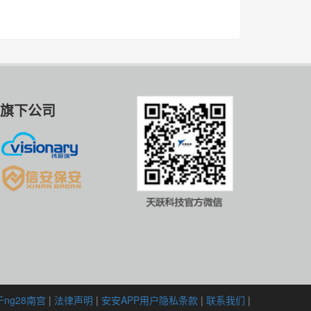
旗下公司
ng28南宫
|
法律声明
|
安安APP用户隐私条款
|
联系我们
|