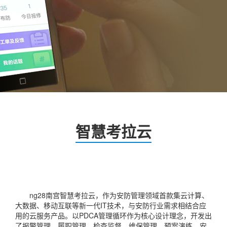
智慧考拉云
ng28南宫智慧考拉云，作为安防管理领域首款集云计算、
大数据、移动互联等新一代IT技术，与安防行业需求相结合应
用的云服务产品。以PDCA管理循环作为核心设计理念，开发出
了报警管理、履职管理、检查监督、维保管理、预案演练、安