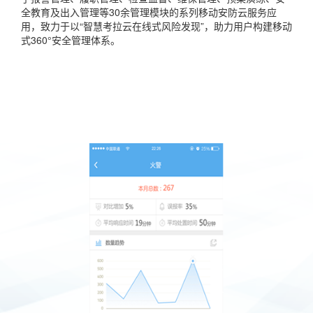
全教育及出入管理等30余管理模块的系列移动安防云服务应
用，致力于以“智慧考拉云在线式风险发现”，助力用户构建移动
式360°安全管理体系。