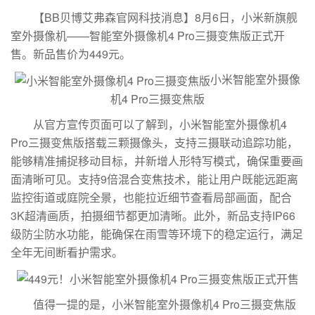
【BB贝博艾弗森官网科技消息】8月6日，小米新旗舰
室外摄像机——智能室外摄像机4 Pro三摄变焦版正式开
售。新品售价为449元。
小米智能室外摄像
机4 Pro三摄变焦版
从官方宣传页面可以了解到，小米智能室外摄像机4
Pro三摄变焦版搭载三颗摄像头，支持三摄联动追踪功能，
能够精准捕捉移动目标，并新增人形特写模式，确保重要画
面清晰可见。支持9倍混合变焦技术，能让用户既能远距离
监控街道或庭院全景，也能拉近细节查看局部画面，配合
3K超清画质，拍摄细节都更加清晰。此外，新品支持IP66
级防尘防水功能，能确保在雨雪等环境下的稳定运行，满足
全年无间断看护需求。
值得一提的是，小米智能室外摄像机4 Pro三摄变焦版