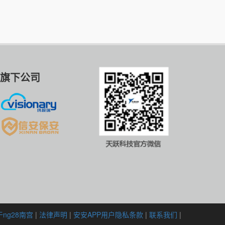
旗下公司
ng28南宫
|
法律声明
|
安安APP用户隐私条款
|
联系我们
|