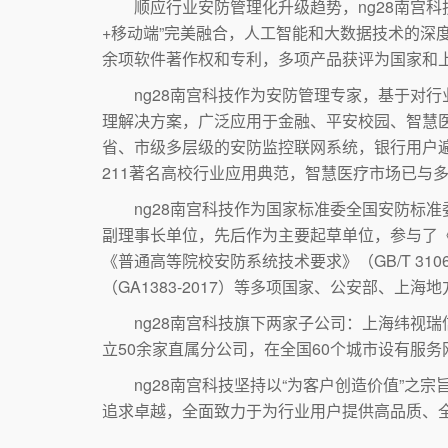
顺应行业安防管理化升级趋势，ng28南宫科技自
+移动端”完美融合，人工智能和大数据技术的深
余项软件著作权和专利，多项产品获评为国家和
ng28南宫科技作为安防管理专家，基于对行业
理解决方案，广泛应用于金融、平安校园、智慧医
省、市级多层级的安防监控联网系统，银行用户遍
211著名高校行业应用典范，智慧医疗市场已与
ng28南宫科技作为国家标准委全国安防标准委
副理事长单位，先后作为主要起草单位，参与了《安全防
《普通高等院校安防系统技术要求》（GB/T 310
（GA1383-2017）等多项国家、公安部、上海
ng28南宫科技旗下两家子公司：上海纬视瑞信
立50余家直属分公司，在全国60个城市设有服
ng28南宫科技坚持以“为客户创造价值”之宗
追求卓越，全面致力于为行业用户提供高品质、全