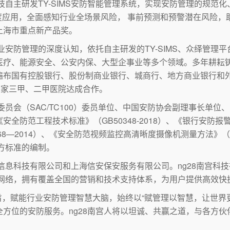
主研发TY-SIMS安防智能管理系统，实现安防管理的规范化、
度应用，全面感知行业全场景风险， 事前预测和预警潜在风险，助
上海市重点新产品奖。
安防管理的深度认知，依托自主研发的TY-SIMS、众绎管理
疗、能源安全、公安内保、大型企事业等多个领域。多年耕耘铸
布国有控股银行、股份制商业银行、城商行、地方商业银行和外
多家三甲、二甲医院达成合作。
员会（SAC/TC100）委员单位、中国安防协会副理事长单位
范工程技术标准》（GB50348-2018）、《银行安防报警监控
68—2014）、《安全防范视频监控高清晰度摄像机测量方法》（GA
地方标准的编制。
息科技有限公司和上海信安保安服务有限公司。ng28南宫科
务网络，拥有覆盖全国的营销和技术支持体系，为用户提供高效快
旨，赋能行业安防管理智慧大脑，始终以“赋管理以智慧，让世界更
方位的安防服务。ng28南宫人将以坦诚、共赢之道，与各方